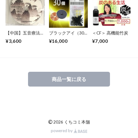
【中国】五音療法
ブラックアイ（30
＜CF＞ 高機能竹炭
音楽CD（基本視聴
個入り）
¥3,600
¥16,000
¥7,000
曲）
商品一覧に戻る
©
2026 くちコミ本舗
powered by