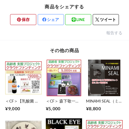
商品をシェアする
保存
シェア
LINE
ツイート
報告する
その他の商品
＜CF＞【乳酸菌 ラ
＜CF＞ 森下敬一博
MINAMI SEAL（ミ
テリア】プラチナ
士『DVD＋写真集
ナミシール）黒色／
¥9,000
¥5,000
¥8,800
（白金）ナノコロイ
セット』
角形・丸形シール2
ド配合 900mL
枚組